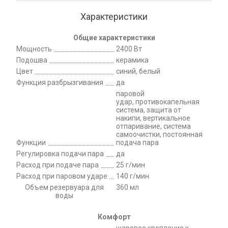
Характеристики
Общие характеристики
Мощность
2400 Вт
Подошва
керамика
Цвет
синий, белый
Функция разбрызгивания
да
паровой
удар, противокапельная
система, защита от
накипи, вертикальное
отпаривание, система
самоочистки, постоянная
Функции
подача пара
Регулировка подачи пара
да
Расход при подаче пара
25 г/мин
Расход при паровом ударе
140 г/мин
Объeм резервуара для
360 мл
воды
Комфорт
шаровое крепление к