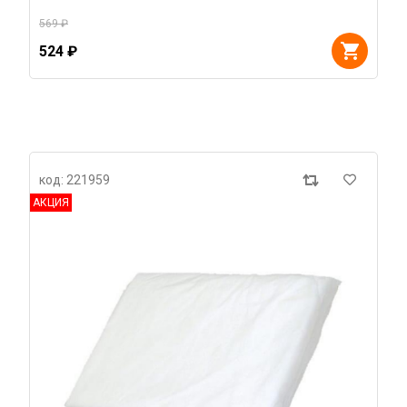
569 ₽
524 ₽
код: 221959
АКЦИЯ