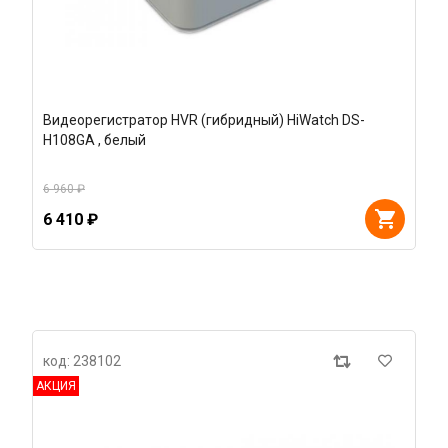
Видеорегистратор HVR (гибридный) HiWatch DS-
H108GA , белый
6 960 ₽
6 410 ₽
код: 238102
АКЦИЯ