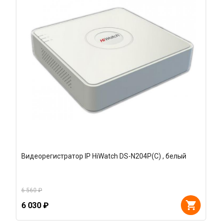
Видеорегистратор IP HiWatch DS-N204P(C) , белый
6 560 ₽
6 030 ₽