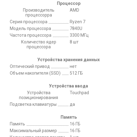
Процессор
Производитель
AMD
процессорра
Серия процессора
Ryzen 7
Модель процессора
7840U
Частота процессора
3300 МГц
Количество ядер
8 шт
процессора
Устройства хранения данных
Оптический привод
нет
Объем накопителя (SSD)
512 ГБ
Устройства ввода
Устройства
Touchpad
позиционирования
Подсветка клавиатуры
да
Память
Память
16 ГБ
Максимальный размер
16 ГБ