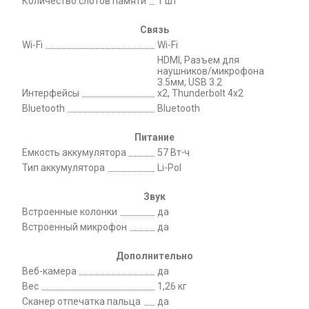
Количество слотов памяти
1 шт
Связь
Wi-Fi
Wi-Fi
HDMI, Разъем для
наушников/микрофона
3.5мм, USB 3.2
Интерфейсы
х2, Thunderbolt 4x2
Bluetooth
Bluetooth
Питание
Емкость аккумулятора
57 Вт⋅ч
Тип аккумулятора
Li-Pol
Звук
Встроенные колонки
да
Встроенный микрофон
да
Дополнительно
Веб-камера
да
Вес
1,26 кг
Сканер отпечатка пальца
да