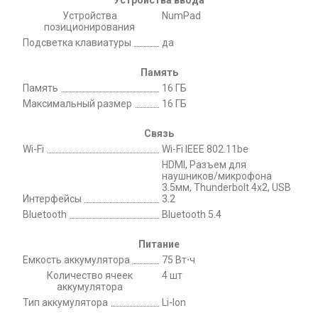
Устройства
NumPad
позиционирования
Подсветка клавиатуры
да
Память
Память
16 ГБ
Максимальный размер
16 ГБ
Связь
Wi-Fi
Wi-Fi IEEE 802.11be
HDMI, Разъем для
наушников/микрофона
3.5мм, Thunderbolt 4x2, USB
Интерфейсы
3.2
Bluetooth
Bluetooth 5.4
Питание
Емкость аккумулятора
75 Вт⋅ч
Количество ячеек
4 шт
аккумулятора
Тип аккумулятора
Li-Ion