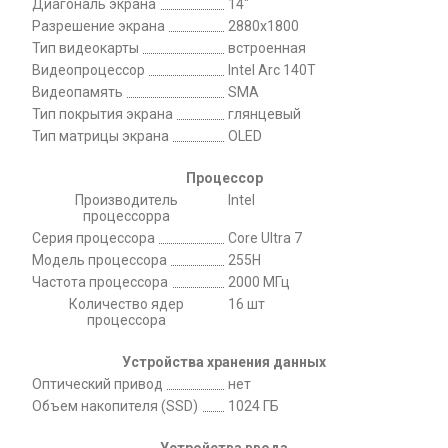
Диагональ экрана
14"
Разрешение экрана
2880x1800
Тип видеокарты
встроенная
Видеопроцессор
Intel Arc 140T
Видеопамять
SMA
Тип покрытия экрана
глянцевый
Тип матрицы экрана
OLED
Процессор
Производитель
Intel
процессорра
Серия процессора
Core Ultra 7
Модель процессора
255H
Частота процессора
2000 МГц
Количество ядер
16 шт
процессора
Устройства хранения данных
Оптический привод
нет
Объем накопителя (SSD)
1024 ГБ
Устройства ввода