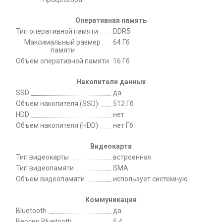
Оперативная память
Тип оперативной памяти
DDR5
Максимальный размер
64 Гб
памяти
Объем оперативной памяти
16 Гб
Накопители данных
SSD
да
Объем накопителя (SSD)
512 Гб
HDD
нет
Объем накопителя (HDD)
нет Гб
Видеокарта
Тип видеокарты
встроенная
Тип видеопамяти
SMA
Объем видеопамяти
использует системную
Коммуникация
Bluetooth
да
Версия Bluetooth
5.4