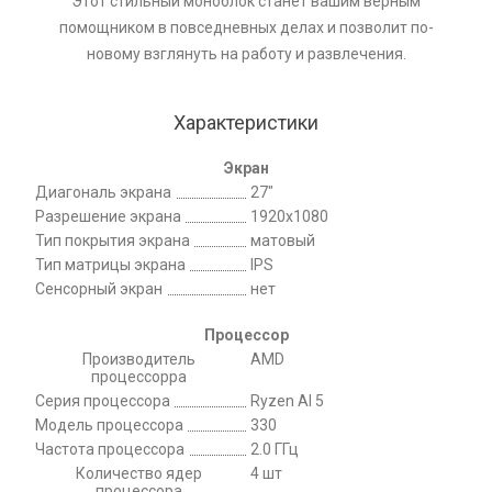
Этот стильный моноблок станет вашим верным
помощником в повседневных делах и позволит по-
новому взглянуть на работу и развлечения.
Характеристики
Экран
Диагональ экрана
27"
Разрешение экрана
1920x1080
Тип покрытия экрана
матовый
Тип матрицы экрана
IPS
Сенсорный экран
нет
Процессор
Производитель
AMD
процессорра
Серия процессора
Ryzen AI 5
Модель процессора
330
Частота процессора
2.0 ГГц
Количество ядер
4 шт
процессора