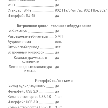
Wi-Fi
да
Стандарт Wi-Fi
802.11a/b/g/n/ac, 802.11be, 802.
Интерфейс RJ-45
да
Встроенное дополнительное оборудование
Веб-камера
да
Разрешение веб-камеры
5 МП
Аудиосистема
есть
Оптический привод
нет
Встроенный микрофон
да
Клавиатура+мышь в
да
комплекте
Беспроводные клавиатура
да
и мышь
Интерфейсы/разъемы
Выход аудио/наушники
да
Интерфейс USB 2.0
да
Количество портов USB 2.0
1 шт
Интерфейс USB 3.0
да
Количество портов USB 3.0
3 шт