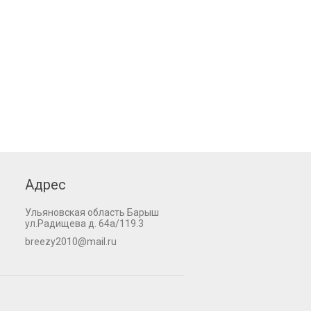
Адрес
Ульяновская область Барыш
ул.Радищева д. 64а/119.3
breezy2010@mail.ru