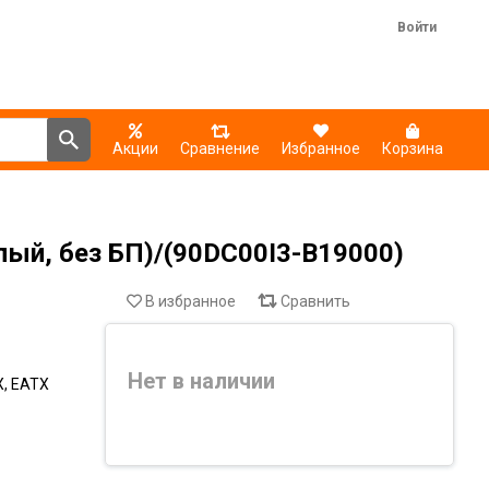
Войти
Акции
Сравнение
Избранное
Корзина
лый, без БП)/(90DC00I3-B19000)
В избранное
Сравнить
Нет в наличии
X, EATX