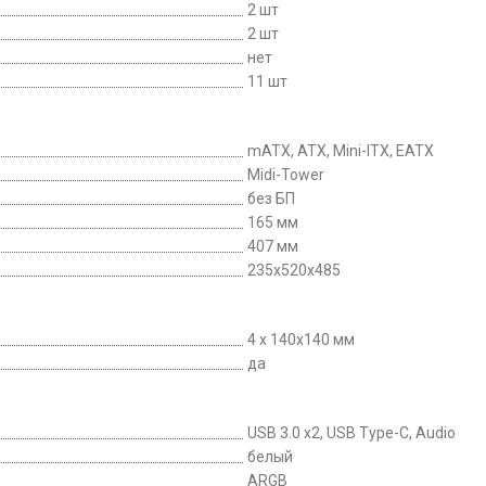
2 шт
2 шт
нет
11 шт
mATX, ATX, Mini-ITX, EATX
Midi-Tower
без БП
165 мм
407 мм
235x520x485
4 x 140x140 мм
да
USB 3.0 x2, USB Type-C, Audio
белый
ARGB