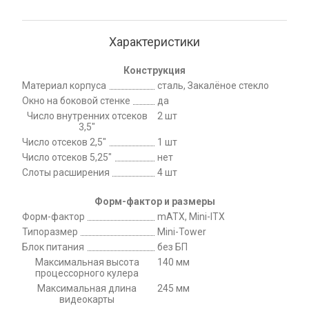
Характеристики
Конструкция
Материал корпуса
сталь, Закалёное стекло
Окно на боковой стенке
да
Число внутренних отсеков
2 шт
3,5"
Число отсеков 2,5"
1 шт
Число отсеков 5,25"
нет
Слоты расширения
4 шт
Форм-фактор и размеры
Форм-фактор
mATX, Mini-ITX
Типоразмер
Mini-Tower
Блок питания
без БП
Максимальная высота
140 мм
процессорного кулера
Максимальная длина
245 мм
видеокарты