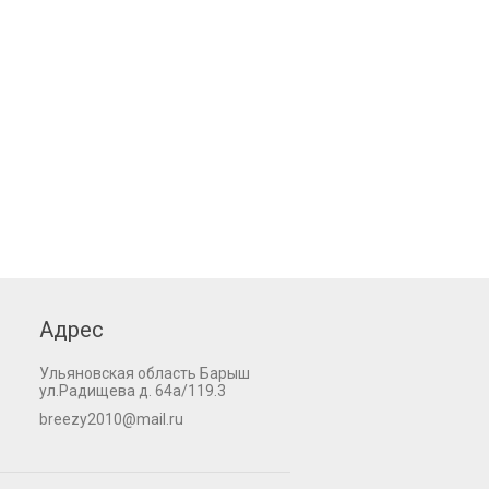
Адрес
Ульяновская область Барыш
ул.Радищева д. 64а/119.3
breezy2010@mail.ru