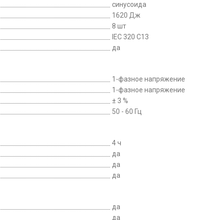
синусоида
1620 Дж
8 шт
IEC 320 C13
да
1-фазное напряжение
1-фазное напряжение
± 3 %
50 - 60 Гц
4 ч
да
да
да
да
да