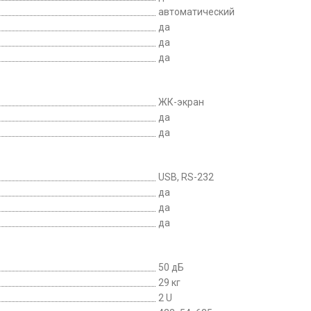
автоматический
да
да
да
ЖК-экран
да
да
USB, RS-232
да
да
да
50 дБ
29 кг
2 U