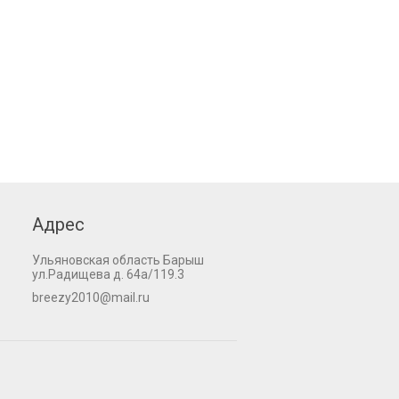
Адрес
Ульяновская область Барыш
ул.Радищева д. 64а/119.3
breezy2010@mail.ru