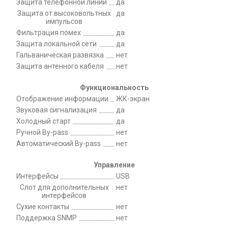
Защита телефонной линии
да
Защита от высоковольтных
да
импульсов
Фильтрация помех
да
Защита локальной сети
да
Гальваническая развязка
нет
Защита антенного кабеля
нет
Функциональность
Отображение информации
ЖК-экран
Звуковая сигнализация
да
Холодный старт
да
Ручной By-pass
нет
Автоматический By-pass
нет
Управление
Интерфейсы
USB
Слот для дополнительных
нет
интерфейсов
Сухие контакты
нет
Поддержка SNMP
нет