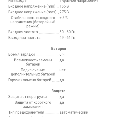
На выходе
1-фазное напряжение
Входное напряжение (min)
165 В
Входное напряжение (max)
275 В
Стабильность выходного
± 5 %
напряжения (батарейный
режим)
Входная частота
50 - 60 Гц
Выходная частота
49 - 61 Гц
Батарея
Время зарядки
6 ч
Возможность замены
да
батарей
Подключение
нет
дополнительных батарей
Горячая замена батарей
да
Защита
Защита от перегрузки
да
Защита от короткого
да
замыкания
Тип предохранителя
автоматический