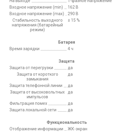
На выходе
1-фазное напряжение
Входное напряжение (min)
162 В
Входное напряжение (max)
290 В
Стабильность выходного
± 15 %
напряжения (батарейный
режим)
Батарея
Время зарядки
4 ч
Защита
Защита от перегрузки
да
Защита от короткого
да
замыкания
Защита телефонной линии
да
Защита от высоковольтных
да
импульсов
Фильтрация помех
да
Защита локальной сети
да
Функциональность
Отображение информации
ЖК-экран