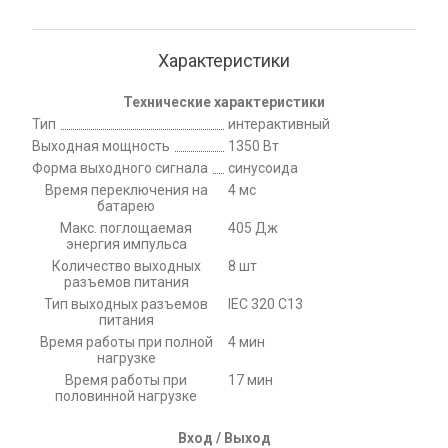
Характеристики
Технические характеристики
Тип
интерактивный
Выходная мощность
1350 Вт
Форма выходного сигнала
синусоида
Время переключения на
4 мс
батарею
Макс. поглощаемая
405 Дж
энергия импульса
Количество выходных
8 шт
разъемов питания
Тип выходных разъемов
IEC 320 C13
питания
Время работы при полной
4 мин
нагрузке
Время работы при
17 мин
половинной нагрузке
Вход / Выход