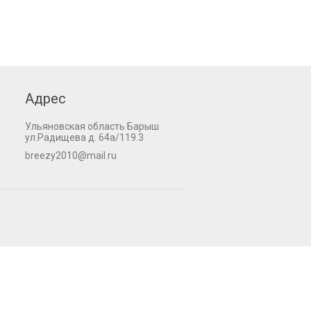
Адрес
Ульяновская область Барыш
ул.Радищева д. 64а/119.3
breezy2010@mail.ru