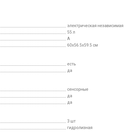
электрическая независимая
55 л
A
60x56.5x59.5 см
есть
да
сенсорные
да
да
3 шт
гидролизная