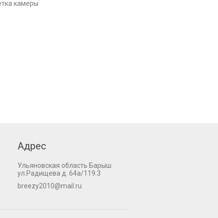
етка камеры
Адрес
Ульяновская область Барыш
ул.Радищева д. 64а/119.3
breezy2010@mail.ru