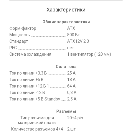
Характеристики
Общие характеристики
Форм-фактор
ATX
Мощность
800 Вт
Стандарт
ATX12V 2.3
PFC
нет
Система охлаждения
1 вентилятор (120 мм)
Сила тока
Ток по линии +3.3 В
25 А
Ток по линии +5 В
18 А
Ток по линии +12 В 1
64 А
Ток по линии -12 В
0,3 А
Ток по линии +5 В Standby
2,5 А
Разъемы
Тип разъема для
20+4 pin
материнской платы
Количество разъемов 4+4
2 шт