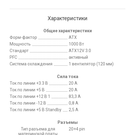
Характеристики
Общие характеристики
Форм-фактор
ATX
Мощность
1000 Вт
Стандарт
ATX12V 3.0
PFC
активный
Система охлаждения
1 вентилятор (120 мм)
Сила тока
Ток по линии +3.3 В
20 А
Ток по линии +5 В
20 А
Ток по линии +12 В 1
83,3 А
Ток по линии -12 В
0,8 А
Ток по линии +5 В Standby
2,5 А
Разъемы
Тип разъема для
20+4 pin
материнской платы